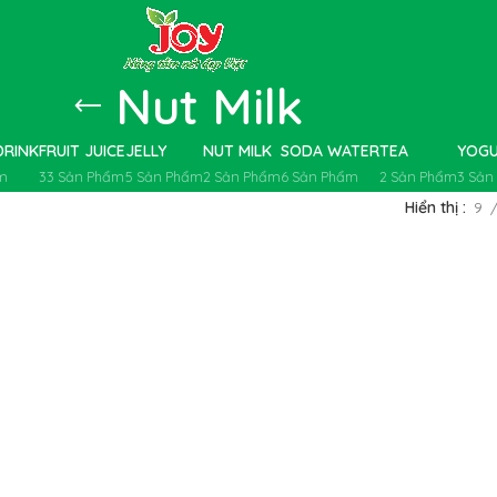
Nut Milk
DRINK
FRUIT JUICE
JELLY
NUT MILK
SODA WATER
TEA
YOGU
m
33 Sản Phẩm
5 Sản Phẩm
2 Sản Phẩm
6 Sản Phẩm
2 Sản Phẩm
3 Sản
Hiển thị
9