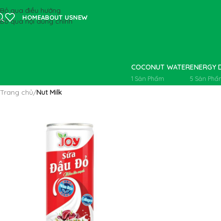
Bỏ qua điều hướng
HOME
ABOUT US
NEW
Bỏ qua nội dung chính
COCONUT WATER
ENERGY 
1 Sản Phẩm
5 Sản Phẩ
Trang chủ
/
Nut Milk