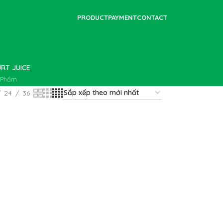
PRODUCT
PAYMENT
CONTACT
RT JUICE
 Phẩm
24
36