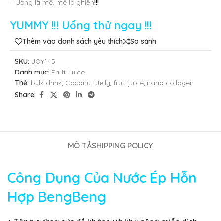
– Uống là mê, mê là ghiền
!!!
YUMMY !!! Uống thử ngay !!!
Thêm vào danh sách yêu thích
So sánh
SKU:
JOY145
Danh mục:
Fruit Juice
Thẻ:
bulk drink
,
Coconut Jelly
,
fruit juice
,
nano collagen
Share:
MÔ TẢ
SHIPPING POLICY
Công Dụng Của Nước Ép Hỗn
Hợp BengBeng