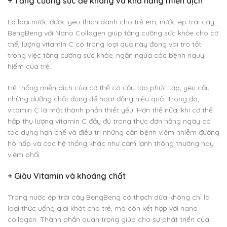
+
Tăng cường sức đề kháng và khả năng miễn dịch
Là loại nước được yêu thích dành cho trẻ em, nước ép trái cây
BengBeng với Nano Collagen giúp tăng cường sức khỏe cho cơ
thể, lượng vitamin C có trong loại quả này đóng vai trò tốt
trong việc tăng cường sức khỏe, ngăn ngừa các bệnh nguy
hiểm của trẻ.
Hệ thống miễn dịch của cơ thể có cấu tạo phức tạp, yêu cầu
những dưỡng chất đúng để hoạt động hiệu quả. Trong đó,
vitamin C là một thành phần thiết yếu. Hơn thế nữa, khi cơ thể
hấp thụ lượng vitamin C đầy đủ trong thực đơn hằng ngày có
tác dụng hạn chế và điều trị những căn bệnh viêm nhiễm đường
hô hấp và các hệ thống khác như cảm lạnh thông thường hay
viêm phổi.
+
Giàu Vitamin và khoáng chất
Trong nước ép trái cây BengBeng có thạch dừa không chỉ là
loại thức uống giải khát cho trẻ, mà còn kết hợp với nano
collagen. Thành phần quan trọng giúp cho sự phát triển của