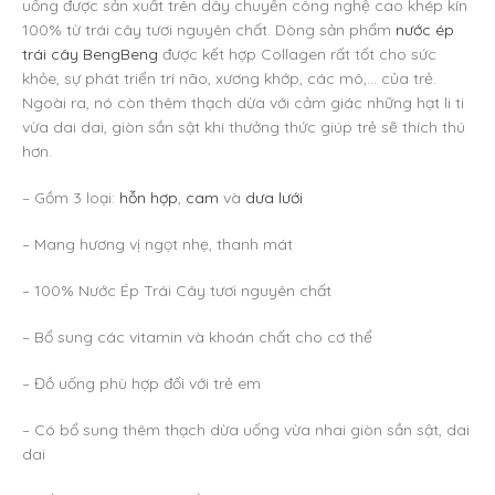
uống được sản xuất trên dây chuyền công nghệ cao khép kín
100% từ trái cây tươi nguyên chất. Dòng sản phẩm
nước ép
trái cây BengBeng
được kết hợp Collagen rất tốt cho sức
khỏe, sự phát triển trí não, xương khớp, các mô,… của trẻ.
Ngoài ra, nó còn thêm thạch dừa với cảm giác những hạt li ti
vừa dai dai, giòn sần sật khi thưởng thức giúp trẻ sẽ thích thú
hơn.
– Gồm 3 loại:
hỗn hợp
,
cam
và
dưa lưới
– Mang hương vị ngọt nhẹ, thanh mát
– 100% Nước Ép Trái Cây tươi nguyên chất
– Bổ sung các vitamin và khoán chất cho cơ thể
– Đồ uống phù hợp đối với trẻ em
– Có bổ sung thêm thạch dừa uống vừa nhai giòn sần sật, dai
dai