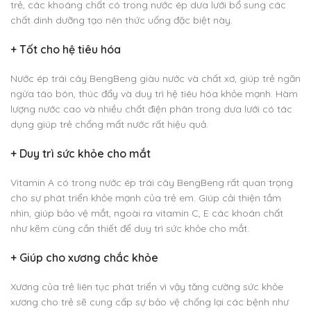
trẻ, các khoáng chất có trong nước ép dưa lưới bổ sung các
chất dinh dưỡng tạo nên thức uống đặc biệt này.
+
Tốt cho hệ tiêu hóa
Nước ép trái cây BengBeng giàu nước và chất xơ, giúp trẻ ngăn
ngừa táo bón, thúc đẩy và duy trì hệ tiêu hóa khỏe mạnh. Hàm
lượng nước cao và nhiều chất điện phân trong dưa lưới có tác
dụng giúp trẻ chống mất nước rất hiệu quả.
+
Duy trì sức khỏe cho mắt
Vitamin A có trong nước ép trái cây BengBeng rất quan trọng
cho sự phát triển khỏe mạnh của trẻ em. Giúp cải thiện tầm
nhìn, giúp bảo vệ mắt, ngoài ra vitamin C, E các khoán chất
như kẽm cùng cần thiết để duy trì sức khỏe cho mắt.
+
Giúp cho xương chắc khỏe
Xương của trẻ liên tục phát triển vì vậy tăng cường sức khỏe
xương cho trẻ sẽ cung cấp sự bảo vệ chống lại các bệnh như