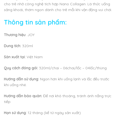
cho trẻ nhờ công nghệ tích hợp Nano Collagen. Là thức uống
sảng khoái, thơm ngon dành cho trẻ mỗi khi vận động vui chơi.
Thông tin sản phẩm:
Thương hiệu
: JOY
Dung tích:
320ml
Sản xuất tại:
Việt Nam
Quy cách đóng gói:
320ml/chai – 06chai/lốc – 04lốc/thùng
Hướng dẫn sử dụng:
Ngon hơn khi uống lạnh và lắc đều trước
khi uống nhé.
Hướng dẫn bảo quản:
Để nơi khô thoáng, tránh ánh nắng trực
tiếp
Hạn sử dụng:
12 tháng (kể từ ngày sản xuất)