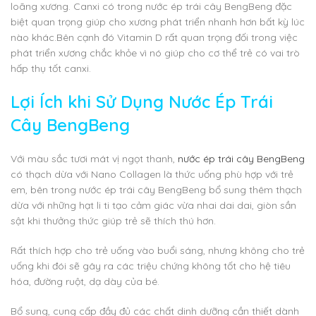
loãng xương. Canxi có trong nước ép trái cây BengBeng đặc
biệt quan trọng giúp cho xương phát triển nhanh hơn bất kỳ lúc
nào khác.Bên cạnh đó Vitamin D rất quan trọng đối trong việc
phát triển xương chắc khỏe vì nó giúp cho cơ thể trẻ có vai trò
hấp thụ tốt canxi.
Lợi Ích khi Sử Dụng Nước Ép Trái
Cây BengBeng
Với màu sắc tươi mát vị ngọt thanh,
nước ép trái cây BengBeng
có thạch dừa với Nano Collagen là thức uống phù hợp với trẻ
em, bên trong nước ép trái cây BengBeng bổ sung thêm thạch
dừa với những hạt li ti tạo cảm giác vừa nhai dai dai, giòn sần
sật khi thưởng thức giúp trẻ sẽ thích thú hơn.
Rất thích hợp cho trẻ uống vào buổi sáng, nhưng không cho trẻ
uống khi đói sẽ gây ra các triệu chứng không tốt cho hệ tiêu
hóa, đường ruột, dạ dày của bé.
Bổ sung, cung cấp đầy đủ các chất dinh dưỡng cần thiết dành