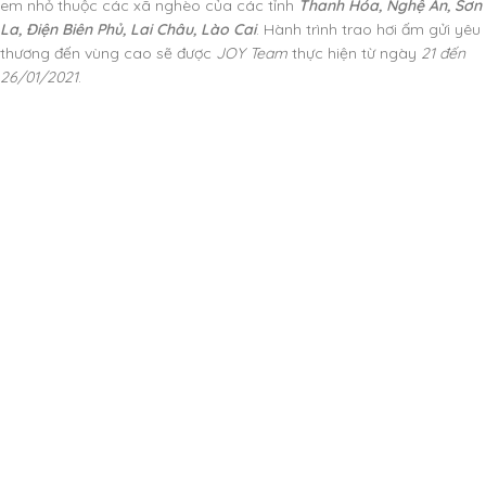
em nhỏ thuộc các xã nghèo của các tỉnh
Thanh Hóa, Nghệ An, Sơn
La, Điện Biên Phủ, Lai Châu, Lào Cai
. Hành trình trao hơi ấm gửi yêu
thương đến vùng cao sẽ được
JOY Team
thực hiện từ ngày
21 đến
26/01/2021
.