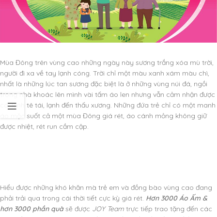
Mùa Đông trên vùng cao những ngày này sương trắng xóa mù trời,
người đi xa về tay lạnh cóng. Trời chỉ một màu xanh xám màu chì,
nhất là những lúc tan sương đặc biệt là ở những vùng núi đá, ngồi
trong nhà khoác lên mình vài tấm áo len nhưng vẫn cảm nhận được
cái lạnh tê tái, lạnh đến thấu xương. Những đứa trẻ chỉ có một manh
áo mặc suốt cả một mùa Đông giá rét, áo cánh mỏng không giữ
được nhiệt, rét run cầm cập.
Hiểu được những khó khăn mà trẻ em và đồng bào vùng cao đang
phải trải qua trong cái thời tiết cực kỳ giá rét.
Hơn 3000 Áo Ấm &
hơn 3000 phần quà
sẽ được
JOY Team
trực tiếp trao tặng đến các