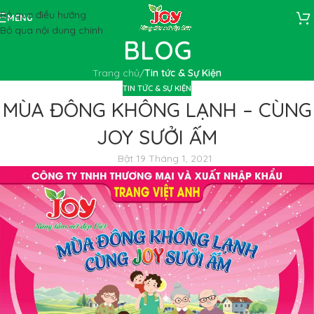
Bỏ qua điều hướng
MENU
Bỏ qua nội dung chính
BLOG
Trang chủ
/
Tin tức & Sự Kiện
TIN TỨC & SỰ KIỆN
MÙA ĐÔNG KHÔNG LẠNH – CÙNG
JOY SƯỞI ẤM
Bật 19 Tháng 1, 2021