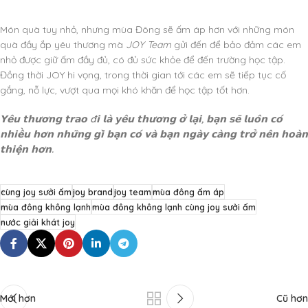
Món quà tuy nhỏ, nhưng mùa Đông sẽ ấm áp hơn với những món
quà đầy ắp yêu thương mà
JOY Team
gửi đến để bảo đảm các em
nhỏ được giữ ấm đầy đủ, có đủ sức khỏe để đến trường học tập.
Đồng thời JOY hi vọng, trong thời gian tới các em sẽ tiếp tục cố
gắng, nỗ lực, vượt qua mọi khó khăn để học tập tốt hơn.
𝗬𝗲̂𝘂 𝘁𝗵𝘂̛𝗼̛𝗻𝗴 𝘁𝗿𝗮𝗼 đ𝗶 𝗹𝗮̀ 𝘆𝗲̂𝘂 𝘁𝗵𝘂̛𝗼̛𝗻𝗴 𝗼̛̉ 𝗹𝗮̣𝗶, 𝗯𝗮̣𝗻 𝘀𝗲̃ 𝗹𝘂𝗼̂𝗻 𝗰𝗼́
𝗻𝗵𝗶𝗲̂̀𝘂 𝗵𝗼̛𝗻 𝗻𝗵𝘂̛̃𝗻𝗴 𝗴𝗶̀ 𝗯𝗮̣𝗻 𝗰𝗼́ 𝘃𝗮̀ 𝗯𝗮̣𝗻 𝗻𝗴𝗮̀𝘆 𝗰𝗮̀𝗻𝗴 𝘁𝗿𝗼̛̉ 𝗻𝗲̂𝗻 𝗵𝗼𝗮̀𝗻
𝘁𝗵𝗶𝗲̣̂𝗻 𝗵𝗼̛𝗻.
cùng joy sưởi ấm
joy brand
joy team
mùa đông ấm áp
mùa đông không lạnh
mùa đông không lạnh cùng joy sưởi ấm
nước giải khát joy
Mới hơn
Cũ hơn